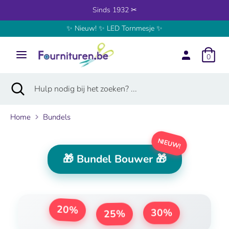
Verder
Sinds 1932 ✂
naar
✨ Nieuw! ✨ LED Tornmesje ✨
inhoud
Zoeken
Hulp
nodig
0
bij
het
Zoeken
Zoekopdracht
Hulp
zoeken?
sluiten
nodig
...
bij
Home
Bundels
het
zoeken?
NIEUW!
...
🎁 Bundel Bouwer 🎁
20%
25%
30%