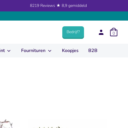
8219 Reviews ★ 8,9 gemiddeld
Bedrijf?
0
int
Fournituren
Koopjes
B2B