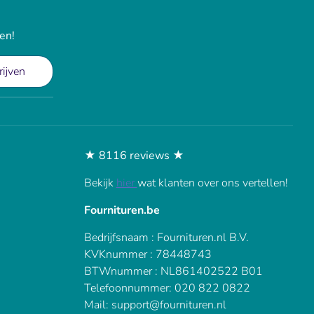
en!
rijven
★ 8116 reviews ★
Bekijk
hier
wat klanten over ons vertellen!
Fournituren.be
Bedrijfsnaam : Fournituren.nl B.V.
KVKnummer : 78448743
BTWnummer : NL861402522 B01
Telefoonnummer: 020 822 0822
Mail: support@fournituren.nl