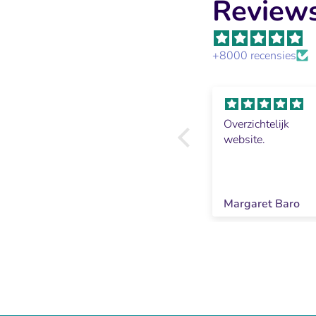
Reviews
+8000 recensies
Perfect, ga
Overzichtelijk
beslist weer
website.
bestellen ook in
de winkel is het
een prima, hele
aardige mensen!
Jolanda van Alphen
Margaret Baro
top!