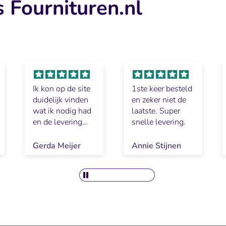
 Fournituren.nl
Ik kon op de site
1ste keer besteld
duidelijk vinden
en zeker niet de
wat ik nodig had
laatste. Super
en de levering
snelle levering.
was snel en
goed.
Gerda Meijer
Annie Stijnen