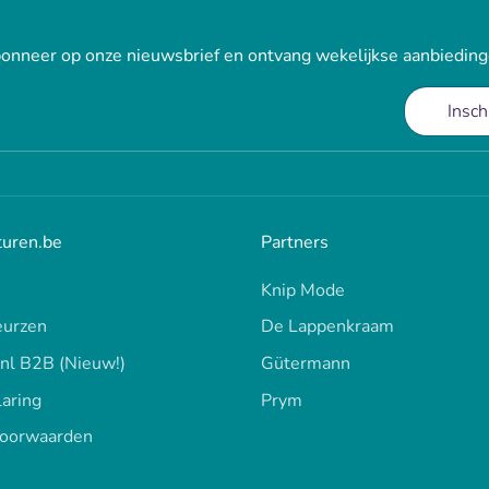
onneer op onze nieuwsbrief en ontvang wekelijkse aanbieding
Insch
turen.be
Partners
Knip Mode
urzen
De Lappenkraam
.nl B2B (Nieuw!)
Gütermann
laring
Prym
oorwaarden