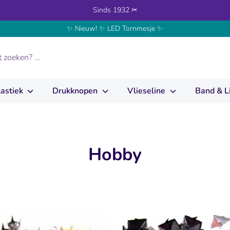
Sinds 1932 ✂
✨ Nieuw! ✨ LED Tornmesje ✨
lastiek
Drukknopen
Vlieseline
Band & L
Hobby