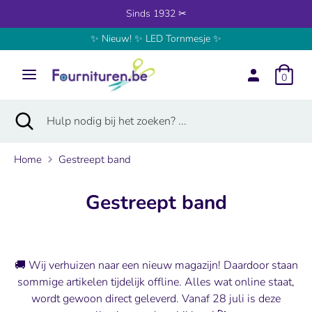
Verder
Sinds 1932 ✂
naar
✨ Nieuw! ✨ LED Tornmesje ✨
inhoud
Zoeken
Hulp
nodig
0
bij
het
Zoeken
Zoekopdracht
Hulp
zoeken?
sluiten
nodig
...
bij
Home
Gestreept band
het
zoeken?
Gestreept band
...
🚚 Wij verhuizen naar een nieuw magazijn! Daardoor staan
sommige artikelen tijdelijk offline. Alles wat online staat,
wordt gewoon direct geleverd. Vanaf 28 juli is deze