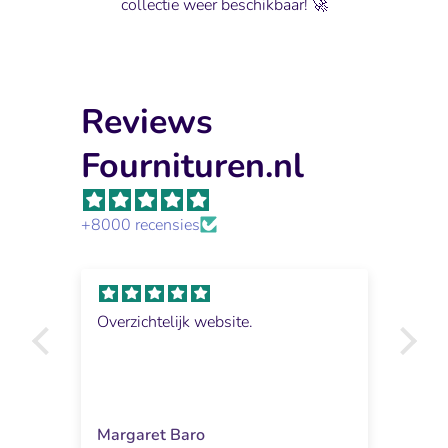
collectie weer beschikbaar! 🚀
Reviews
Fournituren.nl
+8000 recensies
n
Overzichtelijk website.
Ik 
,
wat
sne
Margaret Baro
Ger