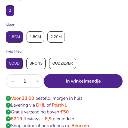
2
Maat
Maat
1.5CM
1.8CM
2.2CM
Kies kleur
Kies kleur
GOUD
BRONS
OUDZILVER
−
+
In winkelmandje
Aantal
Voor 23:00
besteld, morgen in huis
✔
Levering via
DHL
of
PostNL
✔
Gratis verzending boven
€50
✔
8219
Reviews -
8,9
gemiddeld
✔
Shop online of bezoek ons op
Beurzen
✔