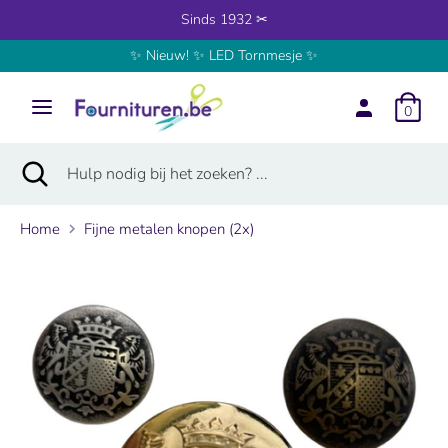
Verder
Sinds 1932 ✂
8219 Reviews 
naar
✨ Nieuw! ✨ LED Tornmesje ✨
inhoud
Zoeken
Hulp
nodig
0
bij
het
Zoeken
Zoekopdracht
Hulp
zoeken?
sluiten
nodig
...
bij
Home
Fijne metalen knopen (2x)
het
zoeken?
...