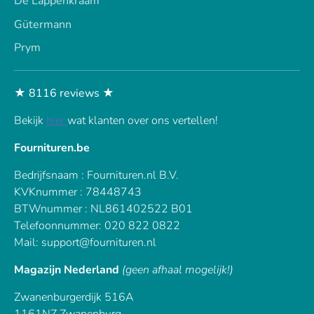
De Lappenkraam
Gütermann
Prym
★ 8116 reviews ★
Bekijk
hier
wat klanten over ons vertellen!
Fournituren.be
Bedrijfsnaam : Fournituren.nl B.V.
KVKnummer : 78448743
BTWnummer : NL861402522 B01
Telefoonnummer: 020 822 0822
Mail: support@fournituren.nl
Magazijn Nederland
(geen afhaal mogelijk!)
Zwanenburgerdijk 516A