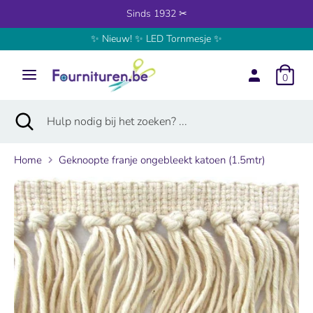
Verder
Sinds 1932 ✂
naar
✨ Nieuw! ✨ LED Tornmesje ✨
inhoud
Zoeken
Hulp
nodig
0
bij
het
Zoeken
Zoekopdracht
Hulp
zoeken?
sluiten
nodig
...
bij
Home
Geknoopte franje ongebleekt katoen (1.5mtr)
het
zoeken?
...