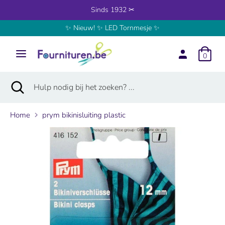
Verder
Sinds 1932 ✂
naar
✨ Nieuw! ✨ LED Tornmesje ✨
inhoud
Zoeken
Hulp
nodig
0
bij
het
Zoeken
Zoekopdracht
Hulp
zoeken?
sluiten
nodig
...
bij
Home
prym bikinisluiting plastic
het
zoeken?
...