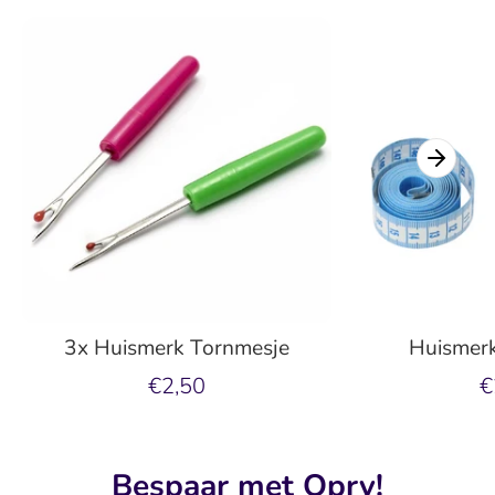
3x Huismerk Tornmesje
Huismerk
€2,50
€
Bespaar met Opry!