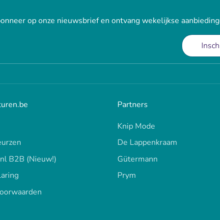
onneer op onze nieuwsbrief en ontvang wekelijkse aanbieding
Insch
turen.be
Partners
Knip Mode
urzen
De Lappenkraam
.nl B2B (Nieuw!)
Gütermann
laring
Prym
oorwaarden