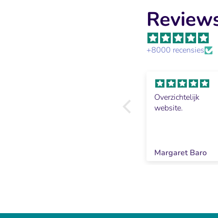
Reviews
+8000 recensies
Perfect, ga
Overzichtelijk
beslist weer
website.
bestellen ook in
de winkel is het
een prima, hele
aardige mensen!
Jolanda van Alphen
Margaret Baro
top!