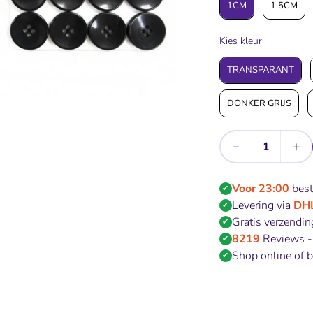
1CM
1.5CM
Kies kleur
Kies kleur
TRANSPARANT
DONKER GRIJS
−
+
Aantal
Voor 23:00
best
✔
Levering via
DH
✔
Gratis verzendi
✔
8219
Reviews 
✔
Shop online of 
✔