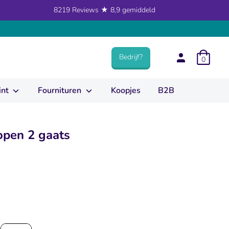
8219 Reviews ★ 8,9 gemiddeld
Bedrijf?
0
int
Fournituren
Koopjes
B2B
open 2 gaats