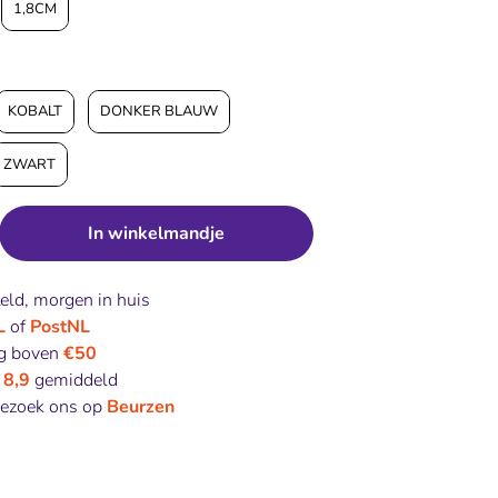
1,8CM
KOBALT
DONKER BLAUW
ZWART
In winkelmandje
eld, morgen in huis
L
of
PostNL
ng boven
€50
-
8,9
gemiddeld
bezoek ons op
Beurzen