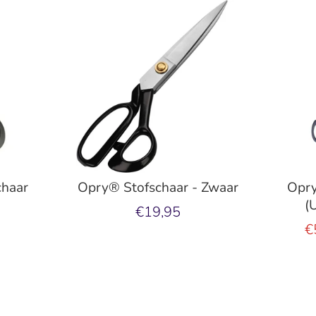
chaar
Opry® Stofschaar - Zwaar
Opry
(
€19,95
€