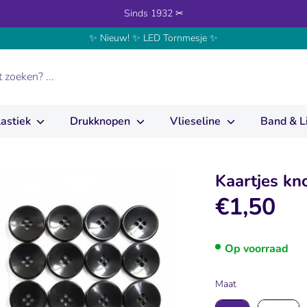
Sinds 1932 ✂
✨ Nieuw! ✨ LED Tornmesje ✨
lastiek
Drukknopen
Vlieseline
Band & L
Kaartjes kn
€1,50
Op voorraad
Maat
Maat