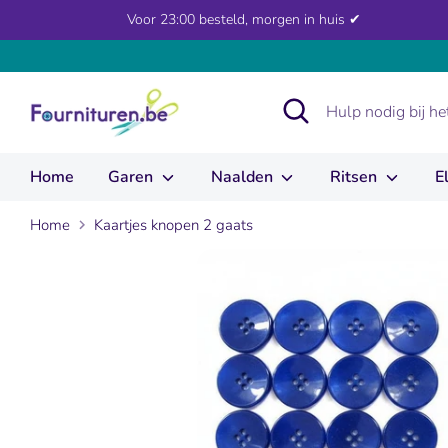
Verder
Voor 23:00 besteld, morgen in huis ✔
naar
inhoud
Zoeken
Hulp
nodig
bij
het
Home
Garen
Naalden
Ritsen
E
zoeken?
...
Home
Kaartjes knopen 2 gaats