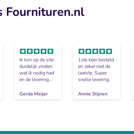
 Fournituren.nl
Ik kon op de site
1ste keer besteld
duidelijk vinden
en zeker niet de
wat ik nodig had
laatste. Super
en de levering
snelle levering.
was snel en
goed.
Gerda Meijer
Annie Stijnen