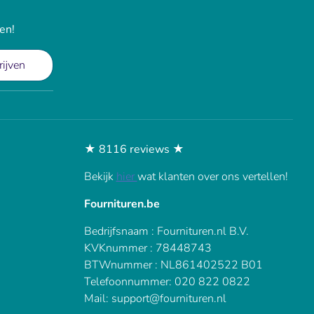
en!
rijven
★ 8116 reviews ★
Bekijk
hier
wat klanten over ons vertellen!
Fournituren.be
Bedrijfsnaam : Fournituren.nl B.V.
KVKnummer : 78448743
BTWnummer : NL861402522 B01
Telefoonnummer: 020 822 0822
Mail: support@fournituren.nl