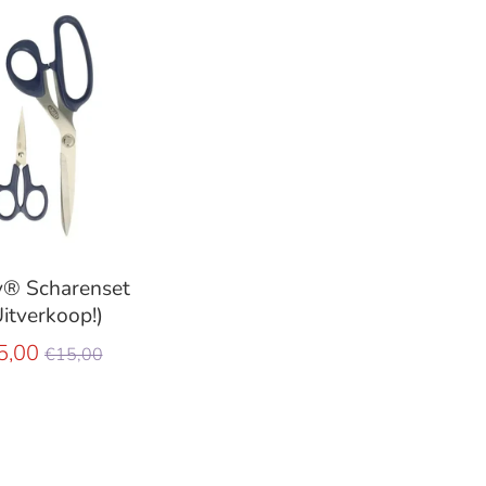
® Scharenset
Uitverkoop!)
Normale
5,00
€15,00
prijs