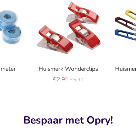
imeter
Huismerk Wonderclips
Huismer
Normale
€2,95
€5,90
prijs
Bespaar met Opry!