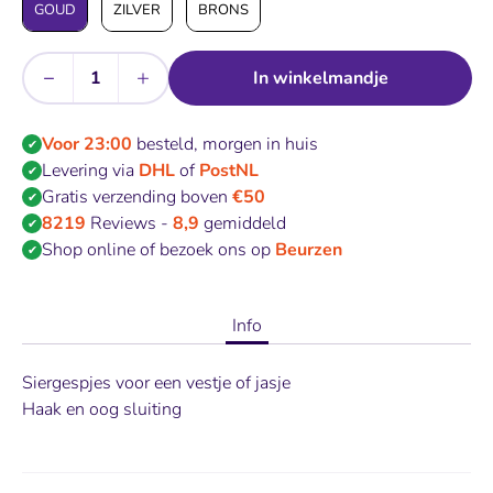
GOUD
ZILVER
BRONS
−
+
In winkelmandje
Aantal
Voor 23:00
besteld, morgen in huis
✔
Levering via
DHL
of
PostNL
✔
Gratis verzending boven
€50
✔
8219
Reviews -
8,9
gemiddeld
✔
Shop online of bezoek ons op
Beurzen
✔
Info
Siergespjes voor een vestje of jasje
Haak en oog sluiting