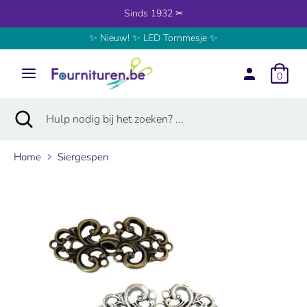
Verder
Sinds 1932 ✂
naar
✨ Nieuw! ✨ LED Tornmesje ✨
inhoud
Zoeken
Hulp
nodig
0
bij
het
Zoeken
Zoekopdracht
Hulp
zoeken?
sluiten
nodig
...
bij
Home
Siergespen
het
zoeken?
...