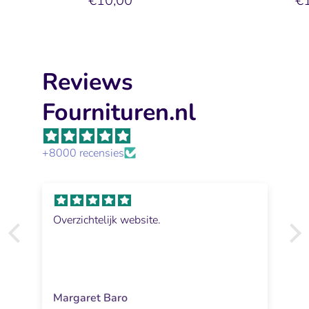
€10,00
€
Reviews
Fournituren.nl
+8000 recensies
Overzichtelijk website.
Margaret Baro