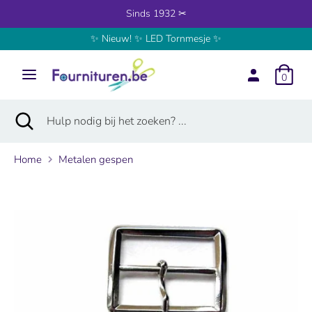
Verder
Sinds 1932 ✂
naar
✨ Nieuw! ✨ LED Tornmesje ✨
inhoud
Zoeken
Hulp
nodig
0
bij
het
Zoeken
Zoekopdracht
Hulp
zoeken?
sluiten
nodig
...
bij
Home
Metalen gespen
het
zoeken?
...