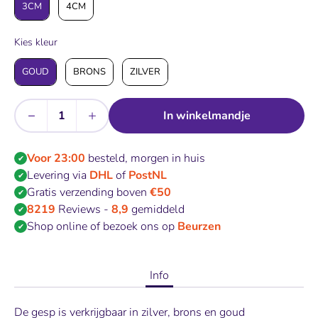
3CM
4CM
Kies kleur
Kies kleur
GOUD
BRONS
ZILVER
−
+
In winkelmandje
Aantal
Voor 23:00
besteld, morgen in huis
✔
Levering via
DHL
of
PostNL
✔
Gratis verzending boven
€50
✔
8219
Reviews -
8,9
gemiddeld
✔
Shop online of bezoek ons op
Beurzen
✔
Info
De gesp is verkrijgbaar in zilver, brons en goud