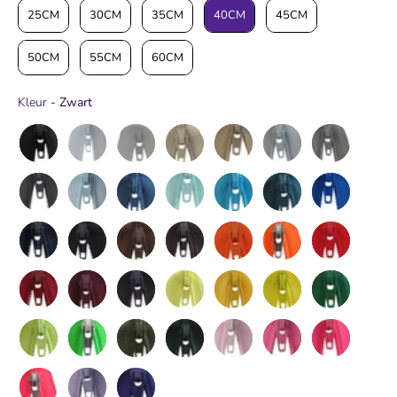
25CM
30CM
35CM
40CM
45CM
50CM
55CM
60CM
Kleur
Kleur
-
Zwart