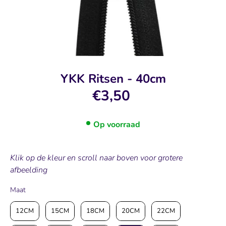
YKK Ritsen - 40cm
€3,50
Op voorraad
Klik op de kleur en scroll naar boven voor grotere
afbeelding
Maat
Maat
12CM
15CM
18CM
20CM
22CM