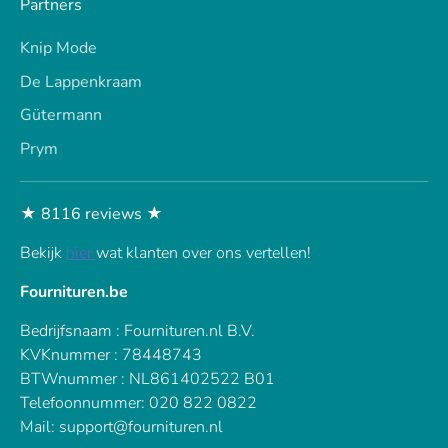
Partners
Knip Mode
De Lappenkraam
Gütermann
Prym
★ 8116 reviews ★
Bekijk
hier
wat klanten over ons vertellen!
Fournituren.be
Bedrijfsnaam : Fournituren.nl B.V.
KVKnummer : 78448743
BTWnummer : NL861402522 B01
Telefoonnummer: 020 822 0822
Mail: support@fournituren.nl