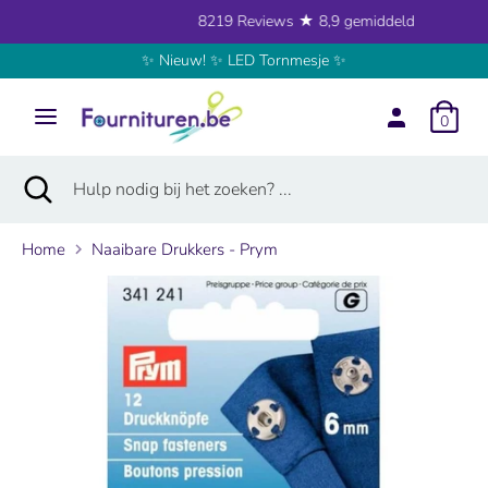
Verder
8219 Reviews ★ 8,9 gemiddeld
naar
✨ Nieuw! ✨ LED Tornmesje ✨
inhoud
Zoeken
Hulp
nodig
0
bij
het
Zoeken
Zoekopdracht
Hulp
zoeken?
sluiten
nodig
...
bij
Home
Naaibare Drukkers - Prym
het
zoeken?
...