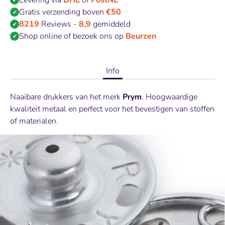
Levering via
DHL
of
PostNL
✔
Gratis verzending boven
€50
✔
8219
Reviews -
8,9
gemiddeld
✔
Shop online of bezoek ons op
Beurzen
✔
Info
Naaibare drukkers van het merk
Prym
. Hoogwaardige
kwaliteit metaal en perfect voor het bevestigen van stoffen
of materialen.