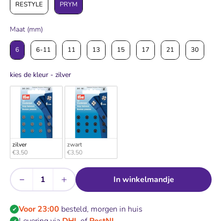
RESTYLE
PRYM
Maat (mm)
Maat (mm)
6
6-11
11
13
15
17
21
30
kies de kleur
kies de kleur
-
zilver
zilver
zwart
€3,50
€3,50
−
+
In winkelmandje
Aantal
Voor 23:00
besteld, morgen in huis
✔